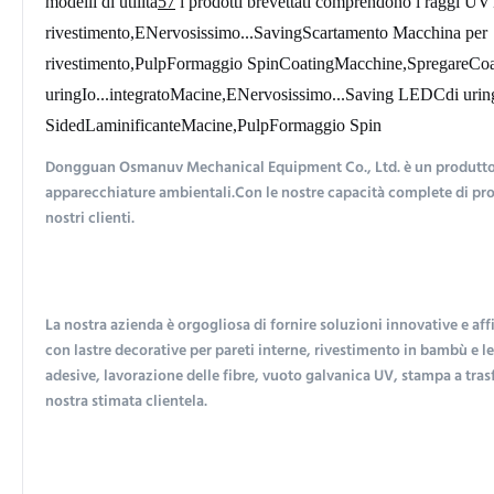
modelli di utilità
57
i prodotti brevettati comprendono i raggi UV
rivestimento
,
E
Nervosissimo...
S
aving
Scartamento
Macchina per 
rivestimento
,
P
ulp
Formaggio
S
pin
C
oating
Macchine
,
S
pregare
C
o
uring
Io...
integrato
M
acine,
E
Nervosissimo...
S
aving LED
C
di urin
S
ided
L
aminificante
M
acine,
P
ulp
Formaggio
S
pin
Dongguan Osmanuv Mechanical Equipment Co., Ltd. è un produttore e
apparecchiature ambientali.Con le nostre capacità complete di prog
nostri clienti.
La nostra azienda è orgogliosa di fornire soluzioni innovative e affi
con lastre decorative per pareti interne, rivestimento in bambù e l
adesive, lavorazione delle fibre, vuoto galvanica UV, stampa a trasfe
nostra stimata clientela.