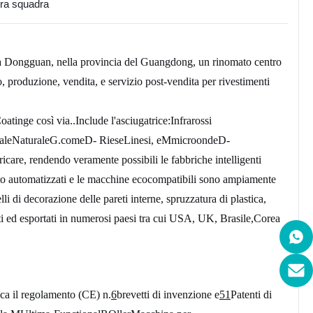
tra squadra
 a Dongguan, nella provincia del Guangdong, un rinomato centro 
, produzione, vendita,
e servizio post-vendita per rivestimenti 
C
oating
e così via.
.
Include l'asciugatrice
:
Infrarossi 
ale
N
aturale
G.
come
D
- Riese
L
inesi, e
M
microonde
D
- 
ricare, rendendo veramente possibili le fabbriche intelligenti 
rto automatizzati e le macchine ecocompatibili sono ampiamente 
li di decorazione delle pareti interne, spruzzatura di plastica, 
ti ed esportati in numerosi paesi tra cui USA, UK, Brasile,Corea 
ca il regolamento (CE) n.
6
brevetti di invenzione e
51
Patenti di 