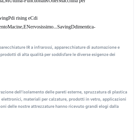
la
,
M
Ultima-
F
unctional
R
Oller
Macchina per 
ving
P
di rising e
C
di 
ento
M
acine,
E
Nervosissimo...
S
aving
D
dimentica-
recchiature IR a infrarossi, apparecchiature di automazione e 
dotti di alta qualità per soddisfare le diverse esigenze dei 
razione dell'isolamento delle pareti esterne, spruzzatura di plastica 
ettronici, materiali per calzature, prodotti in vetro, applicazioni 
ioni delle nostre attrezzature hanno ricevuto grandi elogi dalla 