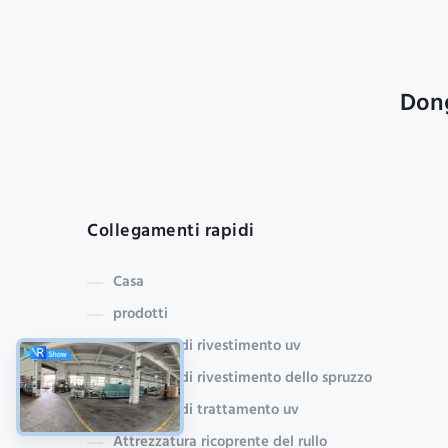
Dong
Collegamenti rapidi
Casa
prodotti
macchina di rivestimento uv
Macchina di rivestimento dello spruzzo
macchina di trattamento uv
Attrezzatura ricoprente del rullo