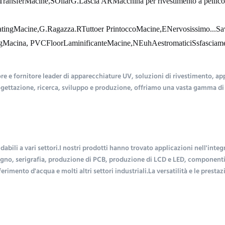
T
ransfer
M
acine
,
S
Ollar
G.
Lascia AR
Macchina per rivestimento a pellico
ating
M
acine,
G.
Ragazza.
R
Tutto
er
P
rintocco
M
acine,
E
Nervosissimo...
S
a
g
M
acina, PVC
F
loor
L
aminificante
M
acine,
N
Euh
A
estromatici
S
sfasciam
 fornitore leader di apparecchiature UV, soluzioni di rivestimento, appa
ettazione, ricerca, sviluppo e produzione, offriamo una vasta gamma di pro
dabili a vari settori.I nostri prodotti hanno trovato applicazioni nell'integ
egno, serigrafia, produzione di PCB, produzione di LCD e LED, componenti el
rimento d'acqua e molti altri settori industriali.La versatilità e le prestaz