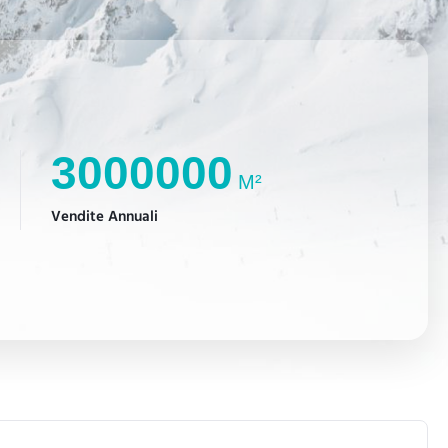
3000000
M²
Vendite Annuali