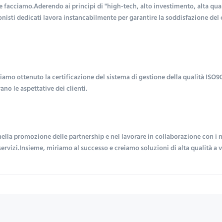
acciamo.Aderendo ai principi di "high-tech, alto investimento, alta qualità,
onisti dedicati lavora instancabilmente per garantire la soddisfazione del c
bbiamo ottenuto la certificazione del sistema di gestione della qualità ISO
no le aspettative dei clienti.
promozione delle partnership e nel lavorare in collaborazione con i nostri
ervizi.Insieme, miriamo al successo e creiamo soluzioni di alta qualità a van