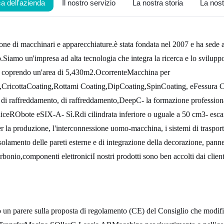
 dell'azienda
Il nostro servizio
La nostra storia
La nos
one di macchinari e apparecchiature.
è stata fondata nel 2007 e ha sede
amo un'impresa ad alta tecnologia che integra la ricerca e lo sviluppo
e coprendo un'area
di 5,430
m2
.O
corrente
Macchina per 
,
C
ricotta
C
oating,
Rottami C
oating,
D
ip
C
oating,
S
pin
C
oating, e
Fessura 
 di raffreddamento, di raffreddamento,
D
eep
C
- la formazione profession
ice
R
Obote e
S
IX-
A
- Sì.
R
di cilindrata inferiore o uguale a 50 cm3
- e
sca
r la produzione, l'interconnessione uomo-macchina, i sistemi di traspo
isolamento delle pareti esterne e di integrazione della decorazione, pannel
bonio,componenti elettroniciI nostri prodotti sono ben accolti dai clien
un parere sulla proposta di regolamento (CE) del Consiglio che modifi