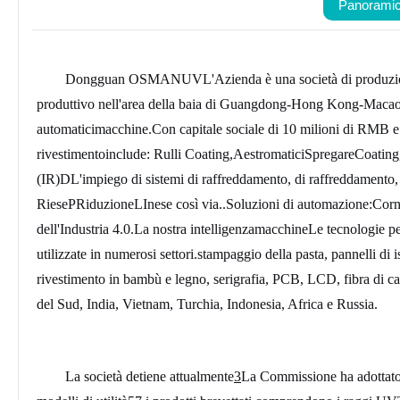
Panoramica
Dongguan OSMANUV
L'Azienda è una società di produzi
produttivo nell'area della baia di Guangdong-Hong Kong-Macao.Si
automatici
macchine
.Con capitale sociale di 10 milioni di RMB 
rivestimento
include
:
Rulli
C
oating,
A
estromatici
S
pregare
C
oating
(IR)
D
L'impiego di sistemi di raffreddamento, di raffreddamento,
Riese
P
Riduzione
L
Ines
e così via.
.
Soluzioni di automazione:
Corn
dell'Industria 4.0
.
La nostra intelligenza
macchine
Le tecnologie pe
utilizzate in numerosi settori.
stampaggio della pasta
, pannelli di 
rivestimento in bambù e legno, serigrafia, PCB, LCD, fibra di car
del Sud, India, Vietnam, Turchia, Indonesia, Africa e Russia.
La società detiene attualmente
3
La Commissione ha adottato 