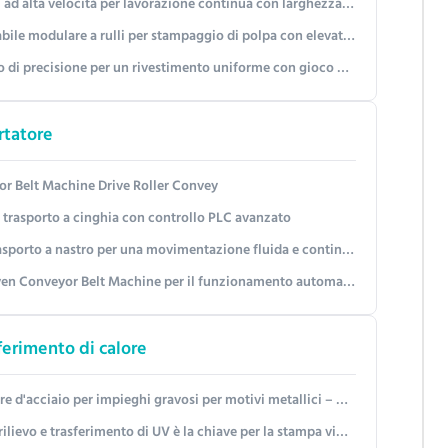
er lavorazione continua con larghezza di rivestimento personalizzabile fino a 40 cicli/min
i per stampaggio di polpa con elevata efficienza dei materiali e rivestimento di precisione
ne per un rivestimento uniforme con gioco del rullo regolabile e spreco minimo
rtatore
 Belt Machine Drive Roller Convey
 trasporto a cinghia con controllo PLC avanzato
to a nastro per una movimentazione fluida e continua dei materiali
en Conveyor Belt Machine per il funzionamento automatico
ferimento di calore
er motivi metallici – Design personalizzabile del rullo (grana di pelle/diamante/logo) fino a 1250 mm di larghezza
ievo e trasferimento di UV è la chiave per la stampa vibrante