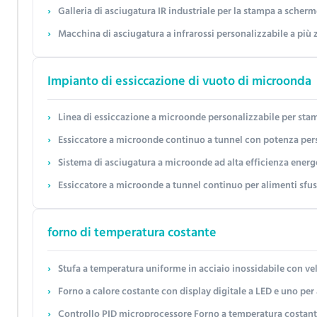
Galleria di asciugatura IR industriale per la stampa a scherm
Macchina di asciugatura a infrarossi personalizzabile a più zone Parametri tecnici dettagliati per la linea di
Impianto di essiccazione di vuoto di microonda
Linea di essiccazione a microonde personalizzabile per stampaggio di polpa con des
Essiccatore a microonde continuo a tunnel con potenza personalizzabile (12-200kW) e controllo PLC 
Sistema di asciugatura a microonde ad alta efficienza energetica per lo stampaggio della pasta di carta ¥ riscald
Essiccatore a microonde a tunnel continuo per alimenti sfusi ed erbe aromatiche – Potenza personalizzab
forno di temperatura costante
Stufa a temperatura uniforme in acciaio inossidabile con velocit
Forno a calore costante con display digitale a LED e uno per 
Controllo PID microprocessore Forno a temperatura costante A