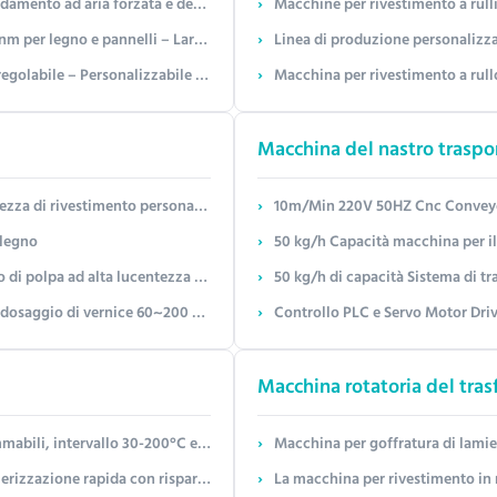
ulare personalizzabile per uso in laboratorio
Macchine per rivestimento a rulli ad alta velocità p
ile (600-2100 mm) e livello di brillantezza (1-10 GU)
Linea di produzione personalizzabile modulare a rull
strati sensibili al calore (legno/plastica/film)
Macchina per rivestimento a rullo di precisio
Macchina del nastro traspo
2200 mm) e tecnologia di rivestimento senza contatto
10m/Min 220V 50HZ Cnc Conveyor
 legno
50 kg/h Capacità macchina per il
Soluzione per finitura superficiale superiore
50 kg/h di capacità Sistema di traspor
osaggio di vernice 60~200 G/m2
Controllo PLC e Servo Motor Driv
Macchina rotatoria del tras
nastro personalizzabile per R&S della polpa stampata
Macchina per goffratura di lamiere d'acciaio per impieghi gravosi p
% e larghezza del nastro trasportatore personalizzabile
La macchina per rivestimento in ril