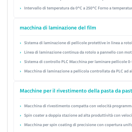
Intervallo di temperatura da 0°C a 250°C Forno a temperatura costante con ve
macchina di laminazione del film
Sistema di laminazione di pellicole protettive in linea a ro
Linea di laminazione continua da rotolo a pannello con motivo legno e polimerizzazione UV – Larghezz
Sistema di controllo PLC Macchina per laminare pellicole 0-100m/min Veloc
Macchina di laminazione a pellicola controllata da PLC ad a
Macchine per il rivestimento della pasta da pas
Macchina di rivestimento compatta con velocità programmabile, registrazione dei dati e personalizz
Spin coater a doppia stazione ad alta produttività con velocità personalizzabile fino a 10.000 g
Macchina per spin coating di precisione con copertura uniforme a 360° per applica