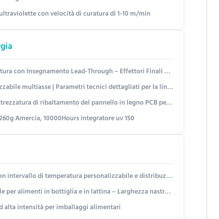
ultraviolette con velocità di curatura di 1-10 m/min
rgia
d-Through – Effettori Finali Personalizzabili per Applicazioni di Verniciatura Liquida e a Polvere
etri tecnici dettagliati per la linea di produzione automatizzata di movimentazione e assemblaggio
o del pannello in legno PCB personalizzabile per la composizione completa della linea di produzione
di 260g Amercia, 10000Hours integratore uv 150
mperatura personalizzabile e distribuzione del calore uniforme per elettronica e farmacia
 e in lattina – Larghezza nastro personalizzabile (400-2000 mm) e controllo della temperatura a più stadi
 alta intensità per imballaggi alimentari