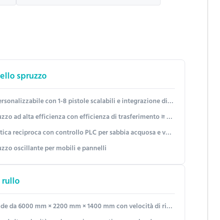
ello spruzzo
bile con 1-8 pistole scalabili e integrazione di linea senza interruzioni
icienza di trasferimento ≥ 85%, risparmio di materiale fino al 40% e parametri di spruzzo personalizzabili
lo PLC per sabbia acquosa e vernice in pietra reale - Larghezza personalizzabile fino a 1300 mm
zzo oscillante per mobili e pannelli
 rullo
0 mm × 1400 mm con velocità di rivestimento 5-20 m/min e sistema di controllo automatico