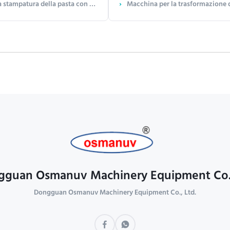
rsonalizzabile fino a 1.200 pcs/h e controllo PLC
Macchina per la trasformazione di piastre pieghevoli pe
guan Osmanuv Machinery Equipment Co.
Dongguan Osmanuv Machinery Equipment Co., Ltd.