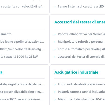
locità di raffreddamento di 2,0°C/min
1 anno Sistema di curatura a LED 
Accessori del tester di ene
tolamento
Robot Collaborativo per Verniciatura con Insegnamento Lea
a film e velocità di laminazione personalizzabili
Manipolatore robotico personalizzabile multiasse | Param
ità di avvolgimento per prestazioni
Tornio automatico per tavole | Attrezzatura di ribaltament
lta capacità 3000 kg 25 kW
accessori del tester di energia 
ta
Asciugatrice industriale
abile per lo stampaggio di pasta a piccoli lotti
Forno industriale di precisione con intervallo di te
iri/min e controllo indipendente delle stazioni
Pastorizzatore a tunnel industriale per alimenti in bottiglia
zioni di stampaggio di polpa senza PFAS
Macchina di disinfezione UV-C ad