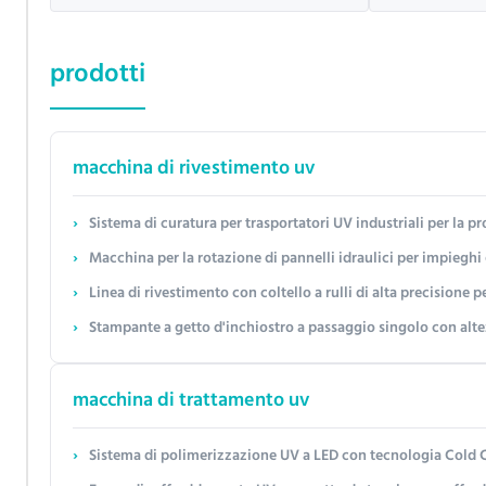
prodotti
macchina di rivestimento uv
Sistema di curatura per trasportatori UV industriali per la produzione ad alto volume con larghezza di fascia per
Macchina per la rotazione di pannelli idraulici per impieghi gravosi con controllo automatico PLC e capac
Linea di rivestimento con coltello a rulli di alta precisione per schede XPS con larghezza personalizzabile (
Stampante a getto d'inchiostro a passaggio singolo con altezza di stampa personalizzabile (0-30 cm) Configurazione
macchina di trattamento uv
Sistema di polimerizzazione UV a LED con tecnologia Cold Cure per zero danni ter