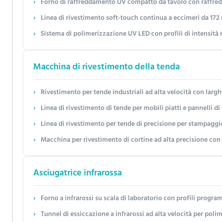
Forno di raffreddamento UV compatto da tavolo con raffreddamento ad aria forzata e design mod
Linea di rivestimento soft-touch continua a eccimeri da 172 nm per legno e pannelli – Larghezza personalizzab
Sistema di polimerizzazione UV LED con profili di intensità regolabile – Personalizzabile per sub
Macchina di rivestimento della tenda
Rivestimento per tende industriali ad alta velocità con larghezza di rivestimento personalizzabile (fino a 
Linea di rivestimento di tende per mobili piatti e pannelli di
Linea di rivestimento per tende di precisione per stampaggio di polpa ad alta lucentezza - 
Macchina per rivestimento di cortine ad alta precisione con d
Asciugatrice infrarossa
Forno a infrarossi su scala di laboratorio con profili programmabili, intervallo 30-200°C e velocità del 
Tunnel di essiccazione a infrarossi ad alta velocità per polimerizzazione rapida con risparmio energetico del 40