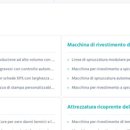
Macchina di rivestimento d
sonalizzabile e configurazione di lampada a mercurio/LED
Linea di spruzzatura modulare personalizza
ità di carico personalizzabile fino a 50 tonnellate
Macchina per rivestimento a spruzzo ad alta efficienza con eff
600-2400 mm) e spessore del rivestimento (± 0,05 mm)
Macchina di spruzzatura automatica reciproca con control
 multi-testina per stampa roll-to-roll ad alta velocità
Macchina per rivestimento a spru
Attrezzatura ricoprente del
mici e lunghezza d'onda personalizzabile
Macchina per rivestimento di tende da 6000 mm × 220