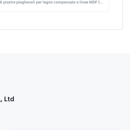
r legno compensato e linee MDF 180° Flipper di fogli con spaziatura del braccio personalizzabile
, Ltd