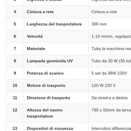
4
Cintura a rete
Cintura a rete
5
Larghezza del trasportatore
300 mm
6
Velocità
1-10 m/min, regolazio
7
Materiale
Tutta la macchina rea
8
Lampada germicida UV
Tubo da 30 W (30 tubi) 
9
Potenza di scarico
5 set da 38W 220V
10
Motore di trasporto
120 W 220 V
11
Direzione di trasporto
Da sinistra a destra
12
Altezza del nastro
780 ± 50mm da terra
trasportatore
13
Dispositivi di sicurezza
Interruttori differenzi