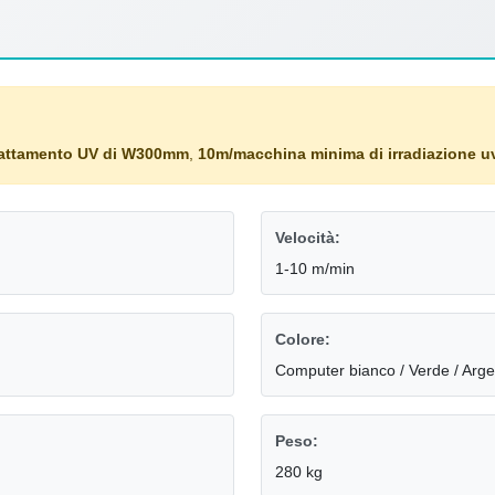
rattamento UV di W300mm
,
10m/macchina minima di irradiazione u
Velocità:
1-10 m/min
Colore:
Computer bianco / Verde / Arg
Peso:
280 kg