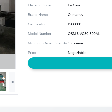
Place of Origin:
La Cina
Brand Name:
Osmanuv
Certification:
ISO9001
Model Number:
OSM-UVC30-300AL
Minimum Order Quantity:
1 insieme
Price:
Negoziabile
>