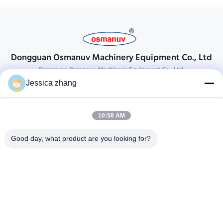
Dongguan Osmanuv Machinery Equipment Co., Ltd
Dongguan Osmanuv Machinery Equipment Co., Ltd.
Jessica zhang
Prendi contatto
28 il secondo industriale, chong Wei, Wanjiang, DongGuan,
10:58 AM
Guangdong, Cina di Liu
86-769 -88125248
Good day, what product are you looking for?
osmanuv@hotmail.com
Follow Us