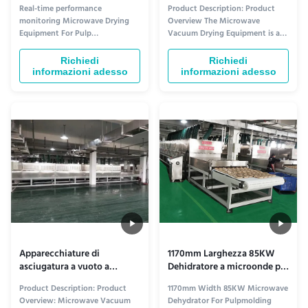
microonde
microonde personalizzate
Real-time performance
Product Description: Product
monitoring Microwave Drying
Overview The Microwave
Equipment For Pulp
Vacuum Drying Equipment is a
Molding,Herbs,,Earth Product
highly efficient and advanced
Description: Microwave Vacuum
drying machine that combines
Richiedi
Richiedi
Drying Equipment The
the power of microwaves and
informazioni adesso
informazioni adesso
Microwave Vacuum Drying
vacuum technology. This
Equipment is the latest
innovative product is designed
innovation in the field of drying
to dry various materials quickly
technology. It is designed to
and evenly, making it an
provide efficient and fast drying
essential tool for ...
of ...
Apparecchiature di
1170mm Larghezza 85KW
asciugatura a vuoto a
Dehidratore a microonde per
microonde 380V
la stampatura della polpa
Product Description: Product
1170mm Width 85KW Microwave
Overview: Microwave Vacuum
Dehydrator For Pulpmolding