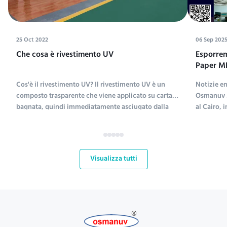
25 Oct 2022
06 Sep 202
Che cosa è rivestimento UV
Esporremo
Paper ME
Exhibiti
Cos'è il rivestimento UV? Il rivestimento UV è un
Notizie e
composto trasparente che viene applicato su carta
Osmanuv M
bagnata, quindi immediatamente asciugato dalla
al Cairo, 
luce ultravioletta (il rivestimento UV è
ME&Print 2
l'abbreviazione di rivestimento ultravioletto).;Le
settembre
sostanze chimiche per il rivestimento UV includono
fondamenta
polietilen...
mercati de
Visualizza tutti