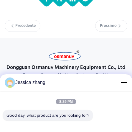
Precedente
Prossimo
Dongguan Osmanuv Machinery Equipment Co., Ltd
Dongguan Osmanuv Machinery Equipment Co., Ltd.
Jessica zhang
Prendi contatto
28 il secondo industriale, chong Wei, Wanjiang, DongGuan,
8:29 PM
Guangdong, Cina di Liu
86-769 -88125248
Good day, what product are you looking for?
osmanuv@hotmail.com