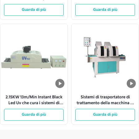
della luce di dissipazione di
360mm di 60m/Min Automatic
calore ISO9001
Guarda di più
Guarda di più
Led
2.15KW 13m/Min Instant Black
Sistemi di trasportatore di
Led Uv che cura i sistemi di
trattamento della macchina di
trasportatore
luce UV delle lampade di 25KW
Guarda di più
W1320mm due
Guarda di più