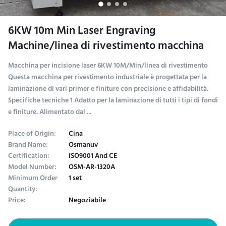
6KW 10m Min Laser Engraving
Machine/linea di rivestimento macchina
Macchina per incisione laser 6KW 10M/Min/linea di rivestimento
Questa macchina per rivestimento industriale è progettata per la
laminazione di vari primer e finiture con precisione e affidabilità.
Specifiche tecniche 1 Adatto per la laminazione di tutti i tipi di fondi
e finiture. Alimentato dal ...
Place of Origin:
Cina
Brand Name:
Osmanuv
Certification:
ISO9001 And CE
Model Number:
OSM-AR-1320A
Minimum Order
1 set
Quantity:
Price:
Negoziabile