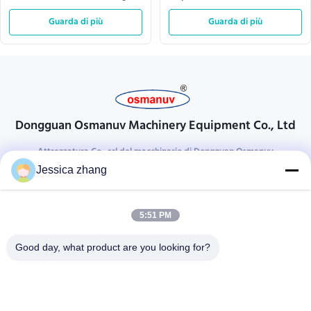
Equipment 300mm
Effecive del rotolo della colata
Guarda di più
di CA 110v doppia
Guarda di più
Dongguan Osmanuv Machinery Equipment Co., Ltd
Attrezzatura Co., srl del macchinario di Dongguan Osmanuv
Jessica zhang
Prendi contatto
28 il secondo industriale, chong Wei, Wanjiang, DongGuan,
5:51 PM
Guangdong, Cina di Liu
86-769 -88125248
Good day, what product are you looking for?
osmanuv@hotmail.com
Follow Us