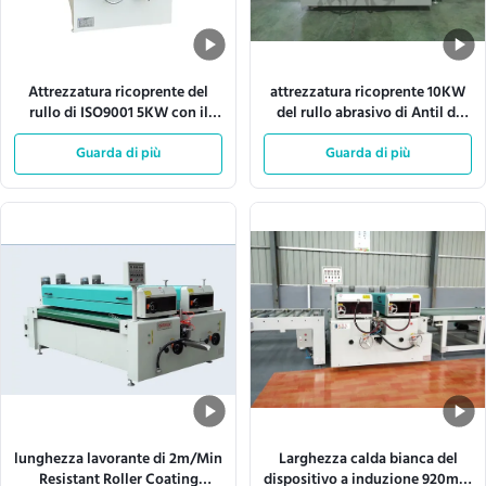
Attrezzatura ricoprente del
attrezzatura ricoprente 10KW
rullo di ISO9001 5KW con il
del rullo abrasivo di Antil di
piatto d'acciaio di 1.5mm
larghezza di 1320mm Effecive
Guarda di più
Guarda di più
lunghezza lavorante di 2m/Min
Larghezza calda bianca del
Resistant Roller Coating
dispositivo a induzione 920mm