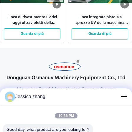
Linea di rivestimento uv dei
Linea integrata pistola a
raggi ultravioletti della
spruzzo UV della macchina
macchina della vernice
ricoprente 1500mm 380VAC
ISO9001 L10000mm
Guarda di più
Guarda di più
del bordo
Dongguan Osmanuv Machinery Equipment Co., Ltd
Attrezzatura Co., srl del macchinario di Dongguan Osmanuv
Jessica zhang
Prendi contatto
28 il secondo industriale, chong Wei, Wanjiang, DongGuan,
10:36 PM
Guangdong, Cina di Liu
86-769 -88125248
Good day, what product are you looking for?