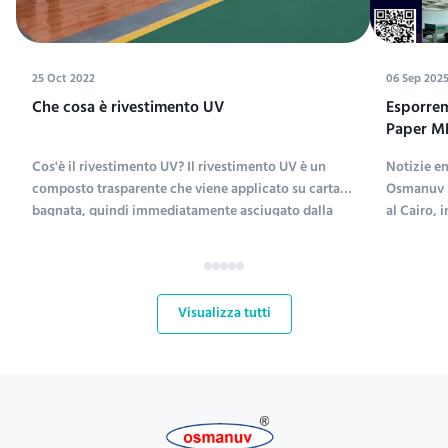
25 Oct 2022
06 Sep 202
Che cosa è rivestimento UV
Esporremo
Paper ME
Exhibiti
Cos'è il rivestimento UV? Il rivestimento UV è un
Notizie e
composto trasparente che viene applicato su carta
Osmanuv M
bagnata, quindi immediatamente asciugato dalla
al Cairo, 
luce ultravioletta (il rivestimento UV è
ME&Print 2
l'abbreviazione di rivestimento ultravioletto).;Le
settembre
sostanze chimiche per il rivestimento UV includono
fondamenta
polietilen...
mercati de
Visualizza tutti